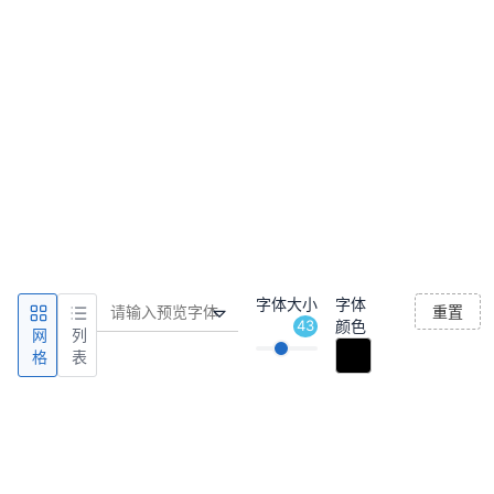
字体大小
字体
重置
43
颜色
网
列
格
表