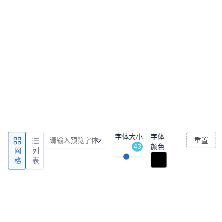
字体大小
字体
重置
43
颜色
网
列
格
表