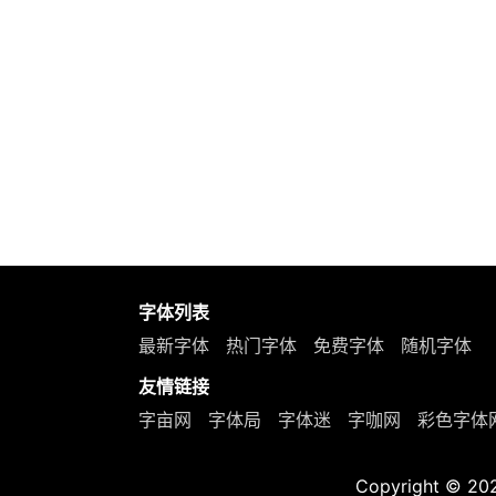
字体列表
最新字体
热门字体
免费字体
随机字体
友情链接
字亩网
字体局
字体迷
字咖网
彩色字体
Copyright © 2