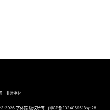
网
非常字体
023-2026
字体馆
版权所有
闽ICP备2024059518号-28