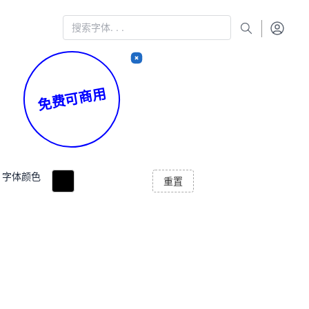
免费可商用
字体颜色
重置