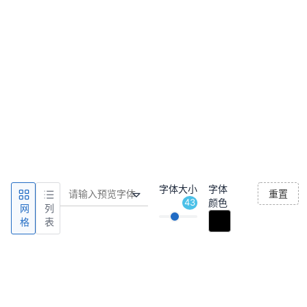
字体大小
字体
重置
43
颜色
网
列
格
表