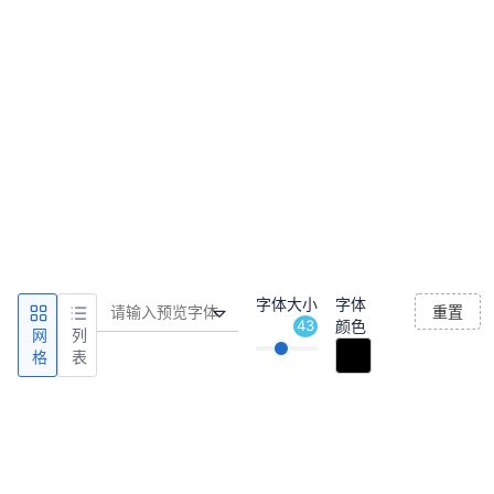
字体大小
字体
重置
43
颜色
网
列
格
表