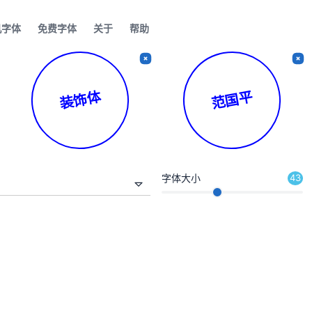
机字体
免费字体
关于
帮助
装饰体
范国平
字体大小
43