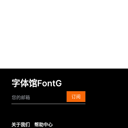
字体馆FontG
订阅
关于我们
帮助中心