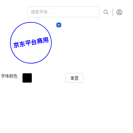
京东平台商用
字体颜色
重置