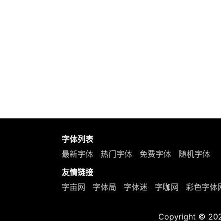
字体列表
最新字体
热门字体
免费字体
随机字体
友情链接
字亩网
字体局
字体迷
字咖网
彩色字体
Copyright © 2