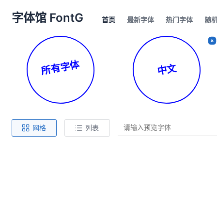
字体馆 FontG
首页
最新字体
热门字体
随
所有字体
中文
网格
列表