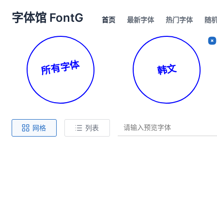
字体馆 FontG
首页
最新字体
热门字体
随
所有字体
韩文
网格
列表