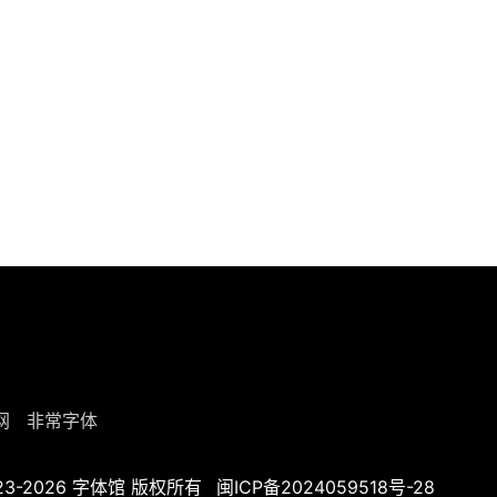
网
非常字体
023-2026
字体馆
版权所有
闽ICP备2024059518号-28