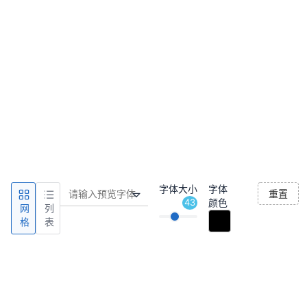
字体大小
字体
重置
43
颜色
网
列
格
表