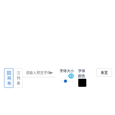
字体大小
字体
重置
43
颜色
网
列
格
表