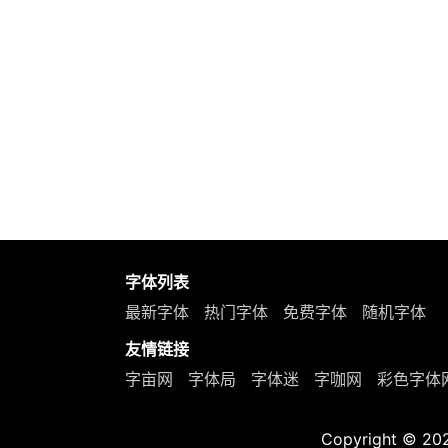
字体列表
最新字体
热门字体
免费字体
随机字体
友情链接
字亩网
字体局
字体迷
字咖网
彩色字体
Copyright © 2