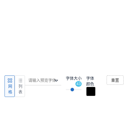
字体大小
字体
重置
43
颜色
网
列
格
表