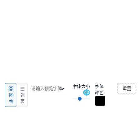
字体大小
字体
重置
43
颜色
网
列
格
表