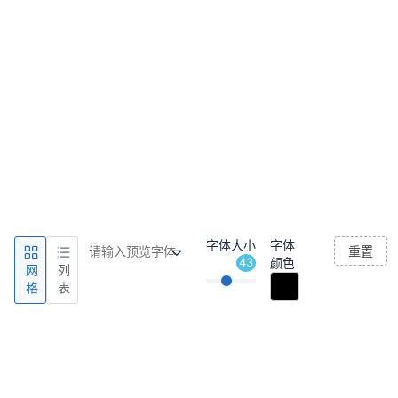
字体大小
字体
重置
43
颜色
网
列
格
表