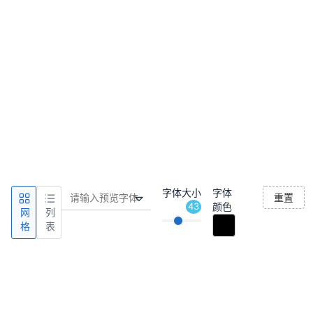
字体大小
字体
重置
43
颜色
网
列
格
表