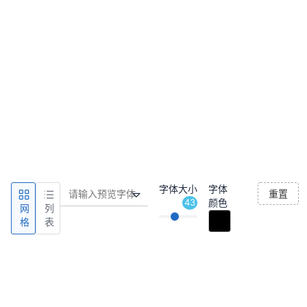
字体大小
字体
重置
43
颜色
网
列
格
表