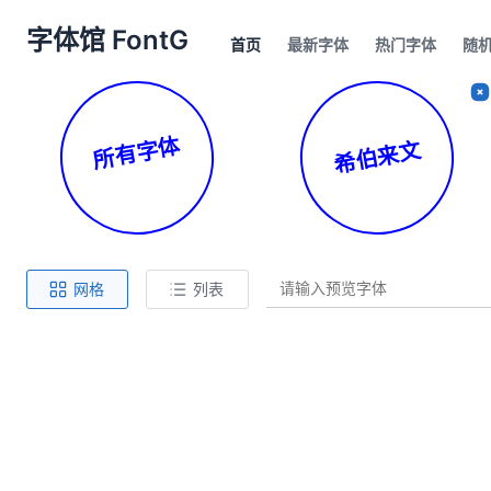
字体馆 FontG
首页
最新字体
热门字体
随
所有字体
希伯来文
网格
列表