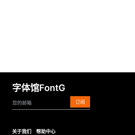
字体馆FontG
订阅
关于我们
帮助中心