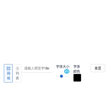
字体大小
字体
重置
43
颜色
网
列
格
表