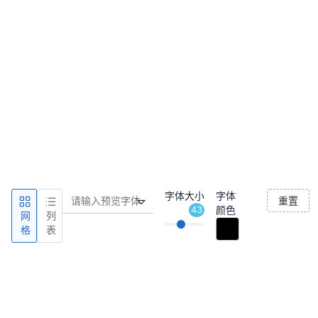
字体大小
字体
重置
43
颜色
网
列
格
表