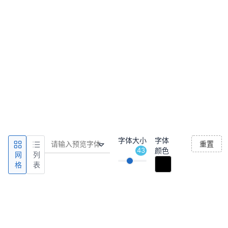
字体大小
字体
重置
43
颜色
网
列
格
表