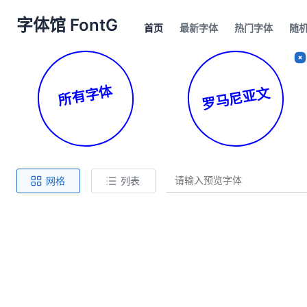
字体馆 FontG
首页
最新字体
热门字体
随
所有字体
罗马尼亚文
网格
列表