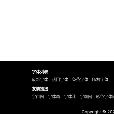
字体列表
最新字体
热门字体
免费字体
随机字体
友情链接
字亩网
字体局
字体迷
字咖网
彩色字体
Copyright © 2