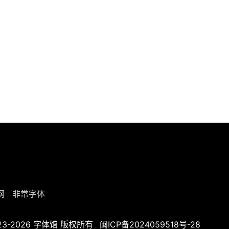
网
非常字体
023-2026
字体馆
版权所有
闽ICP备2024059518号-28