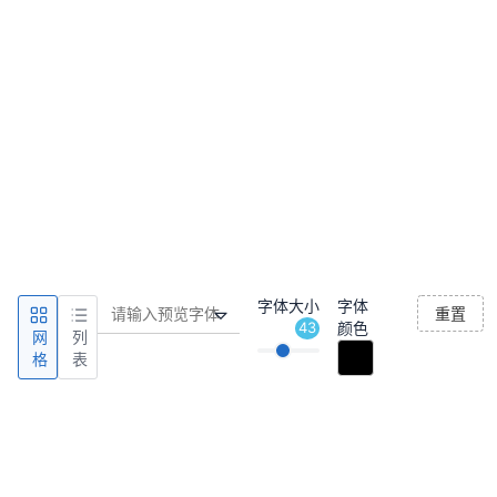
字体大小
字体
重置
43
颜色
网
列
格
表