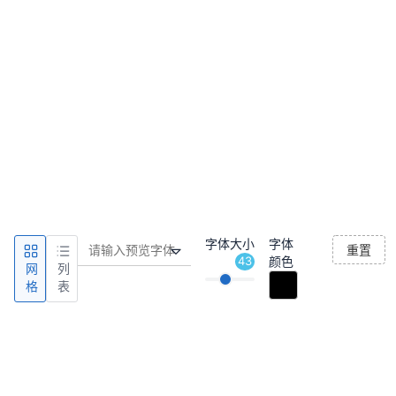
字体大小
字体
重置
43
颜色
网
列
格
表