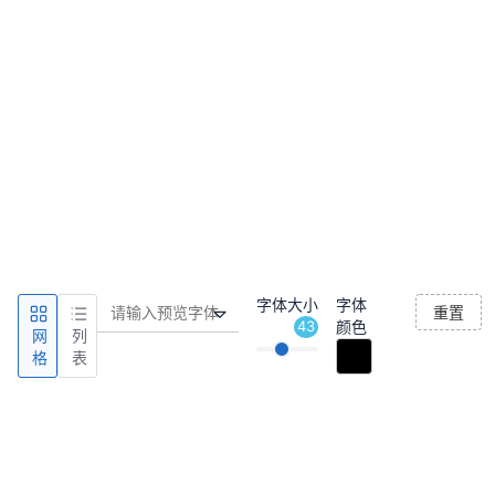
字体大小
字体
重置
43
颜色
网
列
格
表