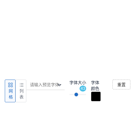
字体大小
字体
重置
43
颜色
网
列
格
表