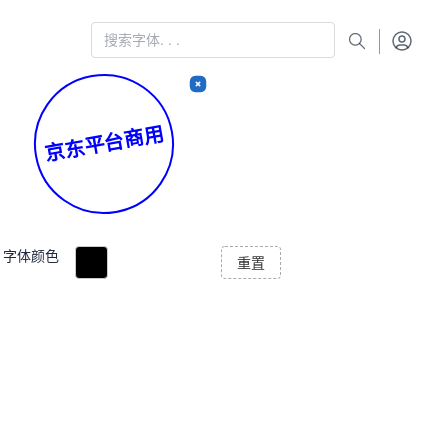
京东平台商用
字体颜色
重置