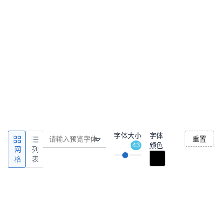
字体大小
字体
重置
43
颜色
网
列
格
表