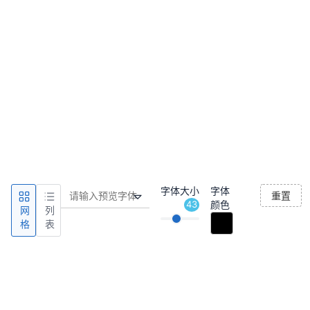
字体大小
字体
重置
43
颜色
网
列
格
表