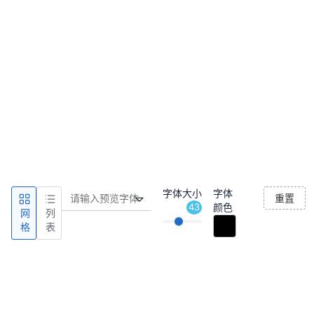
字体大小
字体
重置
43
颜色
网
列
格
表