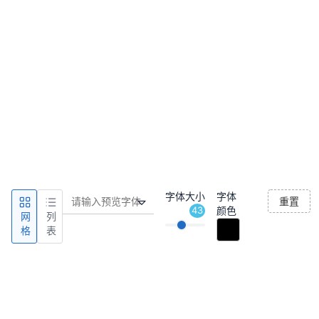
字体大小
字体
重置
43
颜色
网
列
格
表