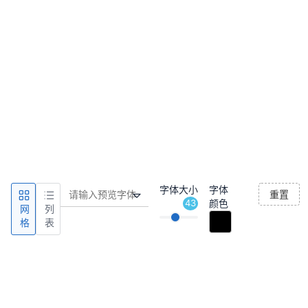
字体大小
字体
重置
43
颜色
网
列
格
表