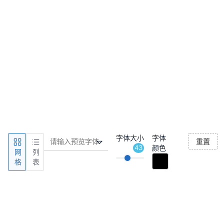
字体大小
字体
重置
43
颜色
网
列
格
表