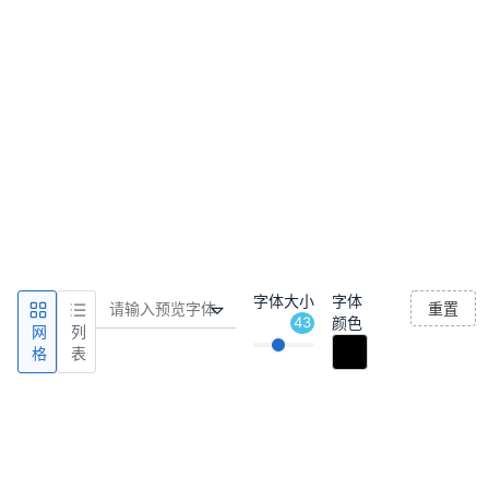
字体大小
字体
重置
43
颜色
网
列
格
表