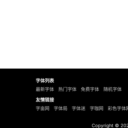
字体列表
最新字体
热门字体
免费字体
随机字体
友情链接
字亩网
字体局
字体迷
字咖网
彩色字体
Copyright © 2