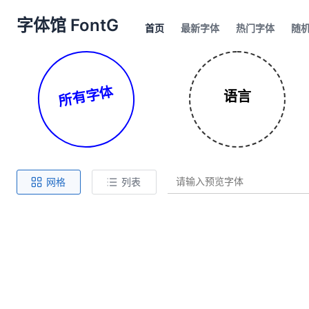
字体馆 FontG
首页
最新字体
热门字体
随
所有字体
语言
网格
列表