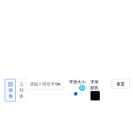
字体大小
字体
重置
43
颜色
网
列
格
表