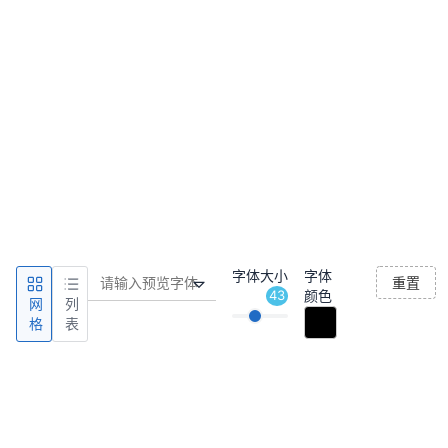
字体大小
字体
重置
43
颜色
网
列
格
表