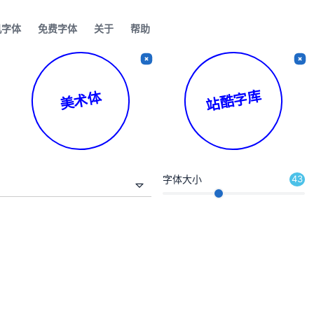
机字体
免费字体
关于
帮助
站酷字库
美术体
字体大小
43