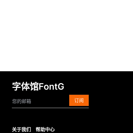
字体馆FontG
订阅
关于我们
帮助中心