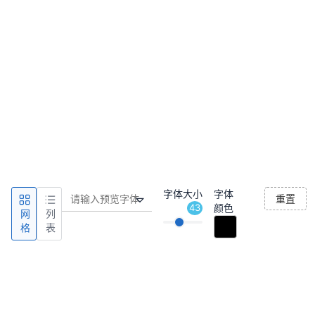
字体大小
字体
重置
43
颜色
网
列
格
表