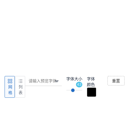
字体大小
字体
重置
43
颜色
网
列
格
表