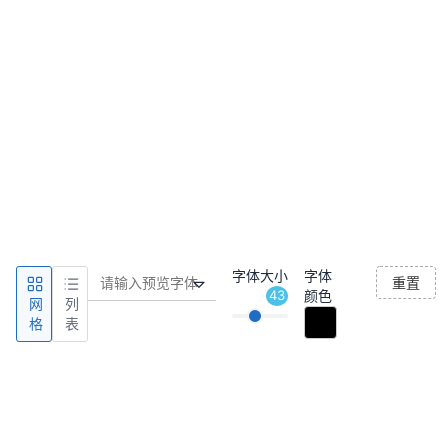
字体大小
字体
重置
43
颜色
网
列
格
表