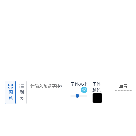
字体大小
字体
重置
43
颜色
网
列
格
表