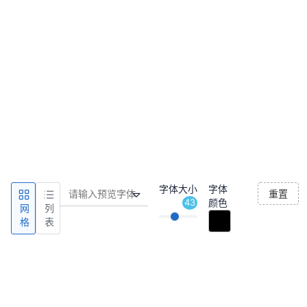
字体大小
字体
重置
43
颜色
网
列
格
表